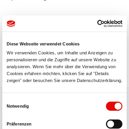
Diese Webseite verwendet Cookies
Wir verwenden Cookies, um Inhalte und Anzeigen zu
DURA-SAFE
®
SES 3000
personalisieren und die Zugriffe auf unsere Website zu
Sandstrahl Eindrück-Stopfen für Flansche
analysieren. Wenn Sie mehr über die Verwendung von
Cookies erfahren möchten, klicken Sie auf "Details
zeigen" oder besuchen Sie unsere Datenschutzerklärung.
Einwilligungsauswahl
Zertifizierte Produktion
Notwendig
Unsere International anerkannten
Zertifizierungen
wie
UL, CSA, BSA, DIN EN ISO 9001:2015, VDE und VDA 6.1
Präferenzen