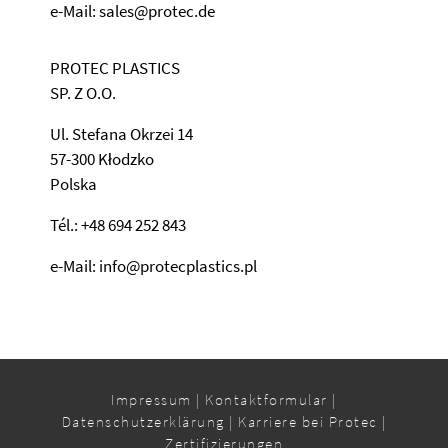
e-Mail: sales@protec.de
PROTEC PLASTICS
SP. Z O.O.
Ul. Stefana Okrzei 14
57-300 Kłodzko
Polska
Tél.: +48 694 252 843
e-Mail: info@protecplastics.pl
Impressum
|
Kontaktformular
|
Datenschutzerklärung
|
Karriere bei Protec
|
Zertifizierungen