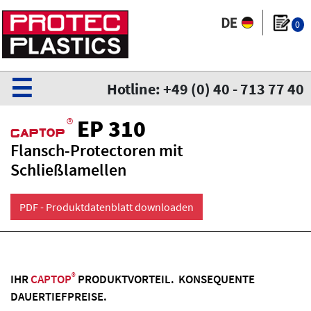
0
☰
Hotline: +49 (0) 40 - 713 77 40
®
EP 310
CaPtoP
Flansch-Protectoren mit
Schließlamellen
PDF - Produktdatenblatt downloaden
®
IHR
CAPTOP
PRODUKTVORTEIL. KONSEQUENTE
DAUERTIEFPREISE.