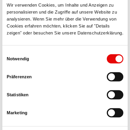
Wir verwenden Cookies, um Inhalte und Anzeigen zu
personalisieren und die Zugriffe auf unsere Website zu
EP 310/ 4." /150
analysieren. Wenn Sie mehr über die Verwendung von
Cookies erfahren möchten, klicken Sie auf "Details
zeigen" oder besuchen Sie unsere Datenschutzerklärung.
EP 310/ 6." /150
Einwilligungsauswahl
EP 310/10." /150
Notwendig
Alle Abmessungen in mm. Technische Veränderungen
Präferenzen
vorbehalten.
CAPTOP
®
EP 310 Sonderanfertigungen:
Statistiken
Nicht aufgeführte Abmessungen, hitzebeständige
Werkstoffe oder alternative Sonderausführungen
Marketing
entwickeln wir maßgeschneidert auf Ihre Anfrage.
Lieferung am nächsten Tag: