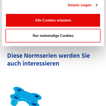
Jede Bestellung, die vor 12.00 Uhr vollständig bei uns
Details zeigen
eingeht, kann auf Kundenwunsch noch am gleichen Tag
verladen und entweder per Standardfracht oder im Over-
Alle Cookies erlauben
Night-Service versendet werden.
Nur notwendige Cookies
Diese Normserien werden Sie
auch interessieren