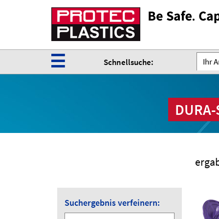
☰
Ihr 
Schnellsuche:
DURA-S
erga
Suchergebnis verfeinern: