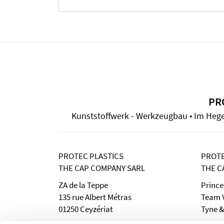
PR
Kunststoffwerk - Werkzeugbau • Im Hegen 
PROTEC PLASTICS
PROTE
THE CAP COMPANY SARL
THE C
ZA de la Teppe
Prince
135 rue Albert Métras
Team V
01250 Ceyzériat
Tyne &