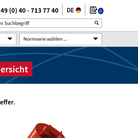
0
Normserie wählen ...
ersicht
effer
.