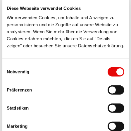
Zylindrische Schaftgestaltung, zentrale Abziehlasche.
Diese Webseite verwendet Cookies
Details zur Serie
Wir verwenden Cookies, um Inhalte und Anzeigen zu
personalisieren und die Zugriffe auf unsere Website zu
analysieren. Wenn Sie mehr über die Verwendung von
Cookies erfahren möchten, klicken Sie auf "Details
zeigen" oder besuchen Sie unsere Datenschutzerklärung.
Einwilligungsauswahl
Notwendig
PROSICON
®
EPS 325
Präferenzen
Hitzebeständige Mäuseschwänze
Statistiken
Feine und extrem dehnbare Stopfen für dichte Abdeckung.
Details zur Serie
Marketing