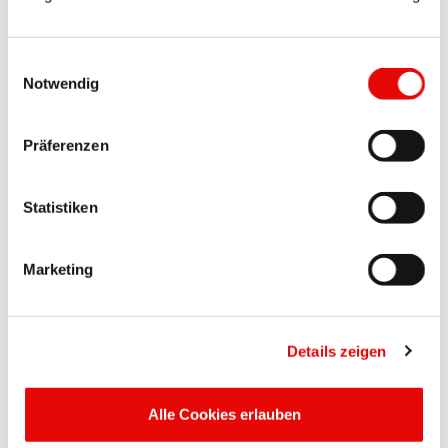
PROSICON
®
EPS 306
Einwilligungsauswahl
Hitzebeständige Zugstopfen
Notwendig
Präferenzen
Statistiken
Marketing
PROSICON
®
EPS 475
Hitzebeständige Dual Stopfen
Details zeigen
Alle Cookies erlauben