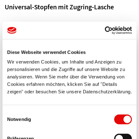
Universal-Stopfen mit Zugring-Lasche
Mit griffiger Zugring-Lasche für einfache und schnelle
Demontage.
Details zur Serie
Diese Webseite verwendet Cookies
Wir verwenden Cookies, um Inhalte und Anzeigen zu
personalisieren und die Zugriffe auf unsere Website zu
analysieren. Wenn Sie mehr über die Verwendung von
Cookies erfahren möchten, klicken Sie auf "Details
zeigen" oder besuchen Sie unsere Datenschutzerklärung.
CAPTOP
®
EP 285
Einwilligungsauswahl
Notwendig
Universalschutzstopfen mit breitem Kragen
Durch großen Kragen einfach anzubringen und zu
Präferenzen