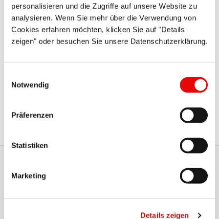
personalisieren und die Zugriffe auf unsere Website zu
analysieren. Wenn Sie mehr über die Verwendung von
Cookies erfahren möchten, klicken Sie auf "Details
zeigen" oder besuchen Sie unsere Datenschutzerklärung.
Wenn Sie Fragen haben oder Ihre Registrierung löschen
lassen möchten, wenden Sie sich bitte an unseren Support
Einwilligungsauswahl
Notwendig
unter kundenservice@protec.de. Hinweise zum
Datenschutz, Widerruf sowie Erfolgsmessung und
Protokollierung erhalten Sie in
unserer
Präferenzen
Datenschutzerklärung.
Statistiken
Zertifizierte Produktion
Marketing
Unsere International anerkannten
Zertifizierungen
wie
UL, CSA, BSA, DIN EN ISO 9001:2015, VDE und VDA 6.1
Details zeigen