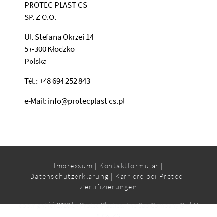
PROTEC PLASTICS
SP. Z O.O.
Ul. Stefana Okrzei 14
57-300 Kłodzko
Polska
Tél.: +48 694 252 843
e-Mail: info@protecplastics.pl
Impressum
|
Kontaktformular
|
Datenschutzerklärung
|
Karriere bei Protec
|
Zertifizierungen
copyright (c) 2026 by Protec Plastics. The Cap Company GmbH
& Co. KG