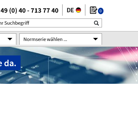
0
Normserie wählen ...
 da.