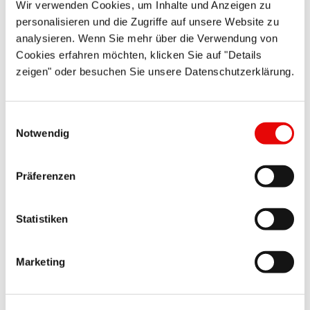
Wir verwenden Cookies, um Inhalte und Anzeigen zu
CAPTOP
®
EP 505
personalisieren und die Zugriffe auf unsere Website zu
analysieren. Wenn Sie mehr über die Verwendung von
Schraubkappen mit montierter Flachdichtung
Cookies erfahren möchten, klicken Sie auf "Details
zeigen" oder besuchen Sie unsere Datenschutzerklärung.
Einwilligungsauswahl
Notwendig
Präferenzen
CAPTOP
®
EP 283
Universal-Stopfen mit Zugring-Lasche
Statistiken
Marketing