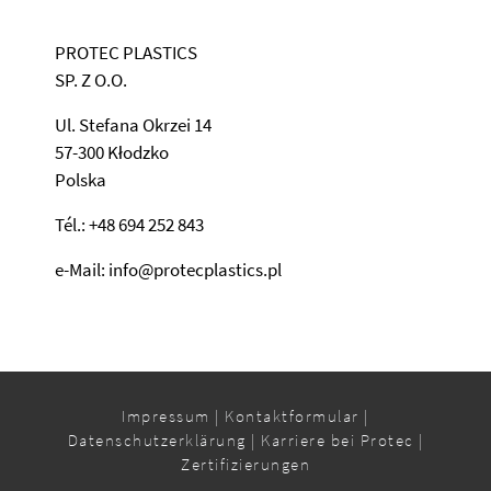
PROTEC PLASTICS
SP. Z O.O.
Ul. Stefana Okrzei 14
57-300 Kłodzko
Polska
Tél.: +48 694 252 843
e-Mail: info@protecplastics.pl
Impressum
|
Kontaktformular
|
Datenschutzerklärung
|
Karriere bei Protec
|
Zertifizierungen